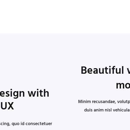
Beautiful
mo
esign with
Minim recusandae, volutpa
 UX
duis anim nisl vehicula
scing, quo id consectetuer