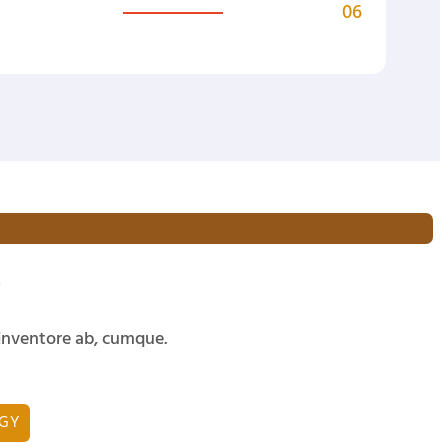
06
y
inventore ab, cumque.
EGY