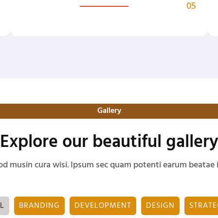
05
Gallery
Explore our beautiful galler
od musin cura wisi. Ipsum sec quam potenti earum beatae 
L
BRANDING
DEVELOPMENT
DESIGN
STRAT