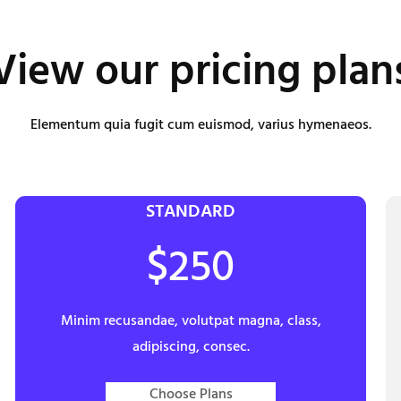
View our pricing plan
Elementum quia fugit cum euismod, varius hymenaeos.
STANDARD
$250
Minim recusandae, volutpat magna, class,
adipiscing, consec.
Choose Plans